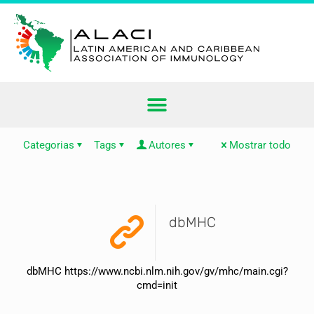
Categorias
Tags
Autores
Mostrar todo
dbMHC
dbMHC https://www.ncbi.nlm.nih.gov/gv/mhc/main.cgi?
cmd=init