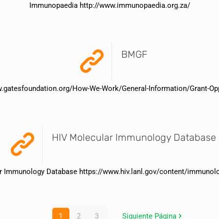
Immunopaedia http://www.immunopaedia.org.za/
BMGF
w.gatesfoundation.org/How-We-Work/General-Information/Grant-Opp
HIV Molecular Immunology Database
r Immunology Database https://www.hiv.lanl.gov/content/immunolo
1
2
3
Siguiente Página